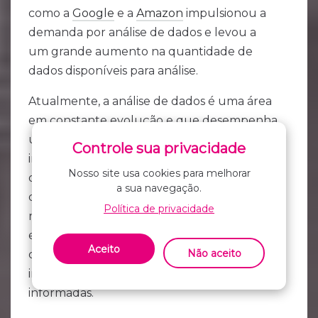
como a
Google
e a
Amazon
impulsionou a
demanda por análise de dados e levou a
um grande aumento na quantidade de
dados disponíveis para análise.
Atualmente, a análise de dados é uma área
em constante evolução e que desempenha
um papel fundamental em muitos campos,
Controle sua privacidade
incluindo a ciência, a medicina, a economia e
Nosso site usa cookies para melhorar
os negócios. Com a crescente quantidade
a sua navegação.
de dados gerados diariamente em todo o
Política de privacidade
mundo, é cada vez mais importante para as
empresas e organizações entenderem
Aceito
Não aceito
como utilizar a análise de dados para obter
insights valiosos e tomar decisões
informadas.