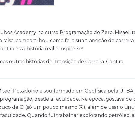
ubos Academy no curso Programação do Zero, Misael,
Misa, compartilhou como foi a sua transição de carreira 
fira essa história real e inspire-se!
mos outras histórias de Transição de Carreira. Confira.
sael Possidonio e sou formado em Geofísica pela UFBA.
programação, desde a faculdade. Na época, gostava de
uco de C (só um pouco mesmo 🤣), além de usar o Linux
a faculdade. Quando fui trabalhar explorando petróleo, à
 scripts para processamento de dados ou para automatiz
vas, mas ainda assim, seguia trabalhando como geofísico.