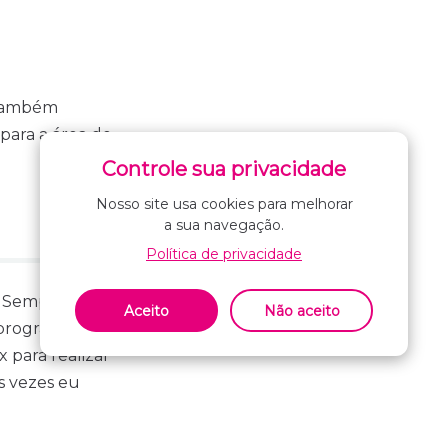
 também
para a área de
Controle sua privacidade
Nosso site usa cookies para melhorar
a sua navegação.
Política de privacidade
 Sempre tive
Aceito
Não aceito
 programar com
 para realizar
s vezes eu
ar algumas