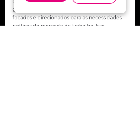
contrário de cursos tradicionais de
graduação, os cursos de tecnólogo são mais
focados e direcionados para as necessidades
práticas do mercado de trabalho. Isso
permite que os tecnólogos sejam
rapidamente absorvidos por indústrias que
exigem habilidades específicas.
3- O que um
Tecnólogo faz?
Os tecnólogos desempenham um papel
crucial em diversas indústrias, contribuindo
com suas habilidades técnicas e
conhecimento especializado. Eles estão
preparados para enfrentar desafios