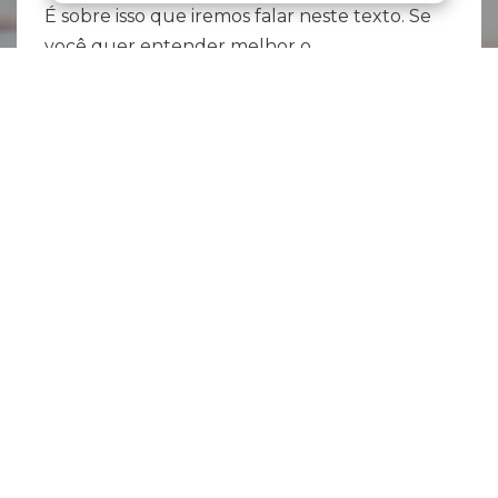
É sobre isso que iremos falar neste texto. Se
você quer entender melhor o
desenvolvimento mobile de aplicativos e
como ele pode ser um mercado
interessante para você entrar, leia até o
final. :)
Desenvolvimento
mobile só se aplica a
celulares?
Se você chegou até aqui, deve ter alguma
noção básica do que é desenvolvimento
mobile ou, ao menos, do que
não é
desenvolvimento mobile.