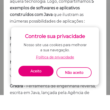
aquela tecnologia. Logo, compartilhamos
5
exemplos de softwares e aplicativos
construídos com Java
que ilustram as
inúmeras possibilidades de aplicações
: ‌ ‌ ‌ ‌ ‌ ‌ ‌ ‌ ‌ ‌ ‌
‌ ‌ ‌
Controle sua privacidade
Minecraft
- Sim, um dos videogames mais
Nosso site usa cookies para melhorar
fascinantes e criativos da história foi criado
a sua navegação.
em Java! ‌
Política de privacidade
Maestro
- Sistema estruturado em Java para
controlar veículos exploratórios no planeta
Aceito
Não aceito
vermelho (Marte).
Ghidra
- Ferramenta de engenharia reversa,
escrita em Java, lançada pela Agência de
Segurança Nacional dos EUA para
entender como os malwares funcionam.