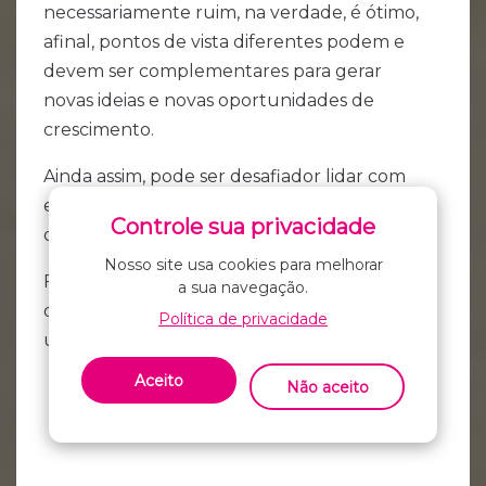
necessariamente ruim, na verdade, é ótimo,
afinal, pontos de vista diferentes podem e
devem ser complementares para gerar
novas ideias e novas oportunidades de
crescimento.
Ainda assim, pode ser desafiador lidar com
essas diferenças, principalmente em times
Controle sua privacidade
de produto recém-formados.
Nosso site usa cookies para melhorar
Felizmente, existem algumas ferramentas
a sua navegação.
que podem nos ajudar nesse processo, e
Política de privacidade
uma delas é a famosa
Matriz CSD
.
Aceito
Não aceito