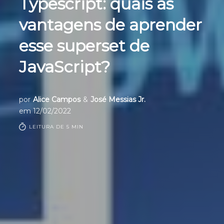
Typescript: quais as
vantagens de aprender
esse superset de
JavaScript?
por
Alice Campos
&
José Messias Jr.
em
12/02/2022
LEITURA DE 5 MIN